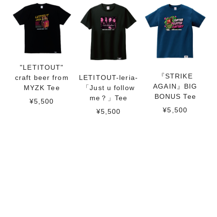
"LETITOUT"
『STRIKE
craft beer from
LETITOUT-leria-
AGAIN』BIG
MYZK Tee
「Just u follow
BONUS Tee
me？」Tee
¥5,500
¥5,500
¥5,500